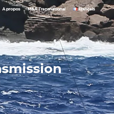
A propos
M&A Transnational
Français
nsmission