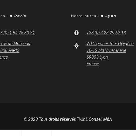
reau
à Paris
Notre bureau
à Lyon
3 (0) 1 84 25 33 81
+33 (0) 4 28 29 62 13
 rue de Monceau
WTC Lyon – Tour Oxygène
008 PARIS
10-12 bld Vivier Merle
ance
69003 Lyon
France
© 2023 Tous droits réservés TwinL Conseil M&A