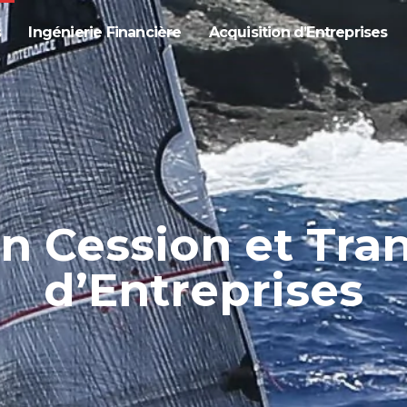
s
Ingénierie Financière
Acquisition d’Entreprises
en Cession et Tra
d’Entreprises