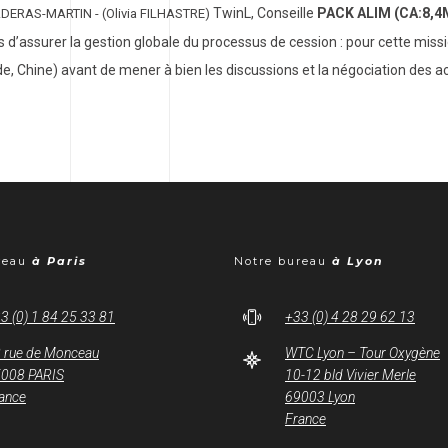
TwinL, Conseille
PACK ALIM (CA:8,4
ADERAS-MARTIN - (Olivia FILHASTRE)
ts d’assurer la gestion globale du processus de cession : pour cette mis
de, Chine) avant de mener à bien les discussions et la négociation des a
reau
à Paris
Notre bureau
à Lyon
3 (0) 1 84 25 33 81
+33 (0) 4 28 29 62 13
 rue de Monceau
WTC Lyon – Tour Oxygène
008 PARIS
10-12 bld Vivier Merle
ance
69003 Lyon
France