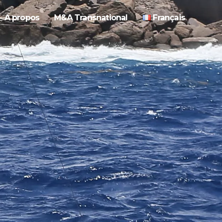
A propos
M&A Transnational
Français