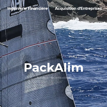
s
Ingénierie Financière
Acquisition d’Entreprises
PackAlim
Industriel de l'emballage