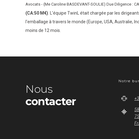
Avocats - (Me Caroline BASDEVANT-SOULIE) Due Diligence : C
(CA:50 M€)
. L’équipe TwinL était chargée par les dirigean
l'emballage à travers le monde (Europe, USA, Australie, In
moins de 12 mois.
Notre bu
Nous
contacter
+3
58
75
Fr