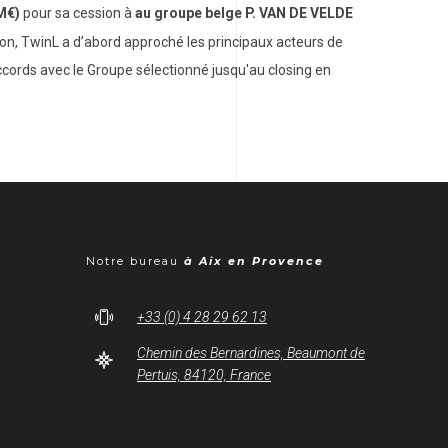
M€)
pour sa cession à
au groupe belge P. VAN DE VELDE
sion, TwinL a d’abord approché les principaux acteurs de
ccords avec le Groupe sélectionné jusqu'au closing en
Notre bureau
à Aix en Provence
+33 (0) 4 28 29 62 13
Chemin des Bernardines, Beaumont de
Pertuis, 84120, France