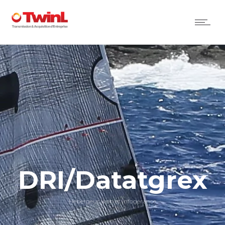
DRI/Datatgrex
Hebergeur web et infogérance